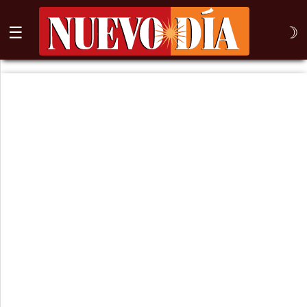
☰
☽
⌕
Inicio
Nogales
Columna
Sonora
México
Arizona
Internacional