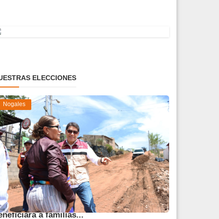
UESTRAS ELECCIONES
Nogales
vanza obra de pavimentación que
eneficiará a familias...