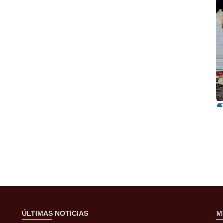
I
i
📅
ÚLTIMAS NOTICIAS
M