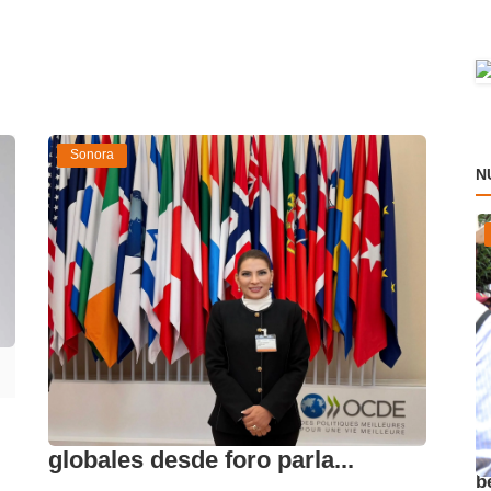
Sonora
N
Senado atento a desafíos
A
globales desde foro parla...
b