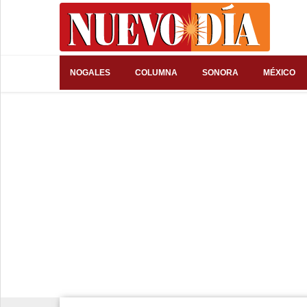
⌕
NOGALES
COLUMNA
SONORA
MÉXICO
Inicio
Nogales
Columna
Sonora
México
Arizona
Internacional
Deportes