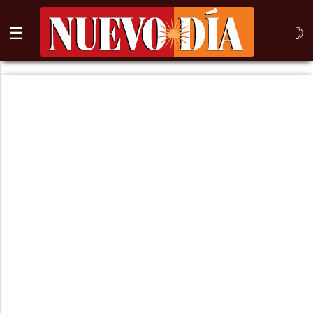
☰
☽
⌕
Inicio
Nogales
Columna
Sonora
México
Arizona
Internacional