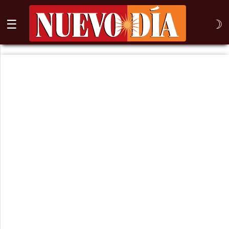
☰
☽
⌕
Inicio
Nogales
Columna
Sonora
México
Arizona
Internacional