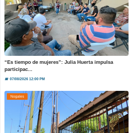
“Es tiempo de mujeres”: Julia Huerta impulsa
participac...
📅
07/08/2026 12:00 PM
Nogales