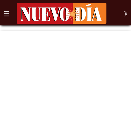
☰
☽
⌕
Inicio
Nogales
Columna
Sonora
México
Arizona
Internacional