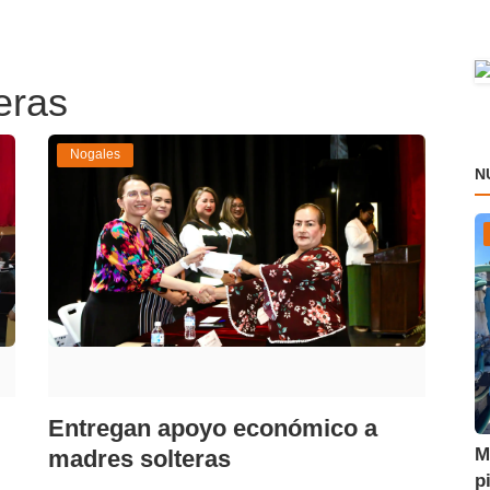
eras
Nogales
N
Entregan apoyo económico a
M
madres solteras
p