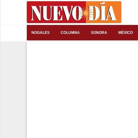
⌕
NOGALES
COLUMNA
SONORA
MÉXICO
Inicio
Nogales
Columna
Sonora
México
Arizona
Internacional
Deportes