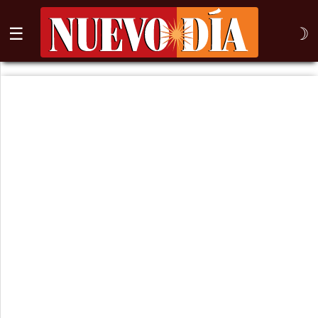
☰
☽
⌕
Inicio
Nogales
Columna
Sonora
México
Arizona
Internacional