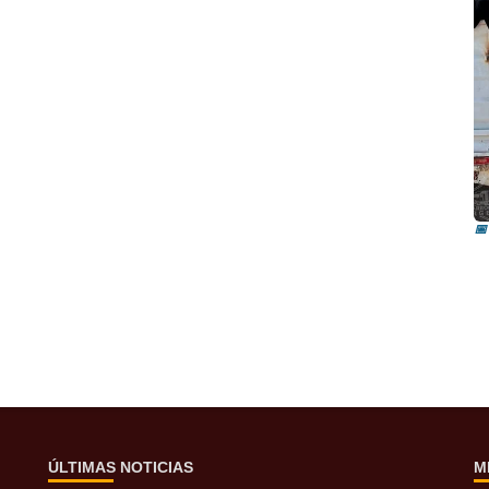
I
i
📅
ÚLTIMAS NOTICIAS
M