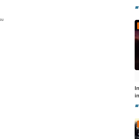
📅
su
I
i
📅