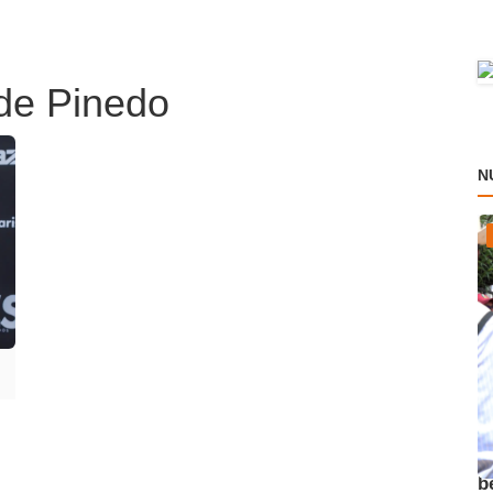
 de Pinedo
N
A
b