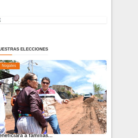
UESTRAS ELECCIONES
Nogales
vanza obra de pavimentación que
eneficiará a familias...