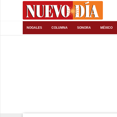
⌕
NOGALES
COLUMNA
SONORA
MÉXICO
Inicio
Nogales
Columna
Sonora
México
Arizona
Internacional
Deportes