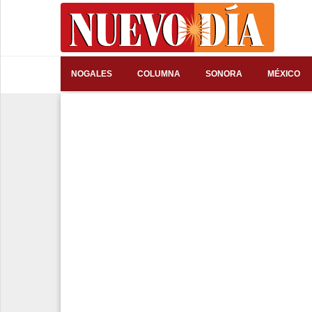
⌕
NOGALES
COLUMNA
SONORA
MÉXICO
Inicio
Nogales
Columna
Sonora
México
Arizona
Internacional
Deportes