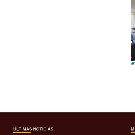
R
i
📅
ÚLTIMAS NOTICIAS
M