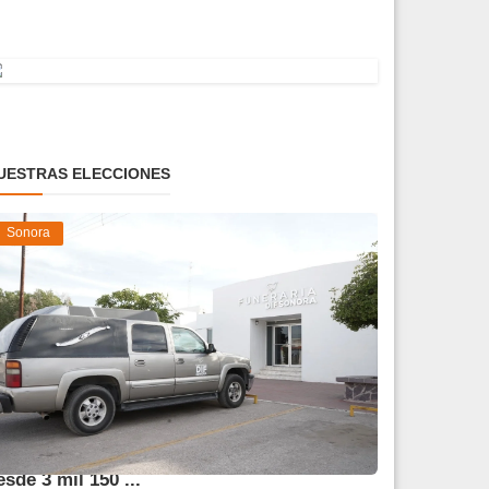
UESTRAS ELECCIONES
Sonora
frece DIF Sonora servicios funerarios
esde 3 mil 150 ...