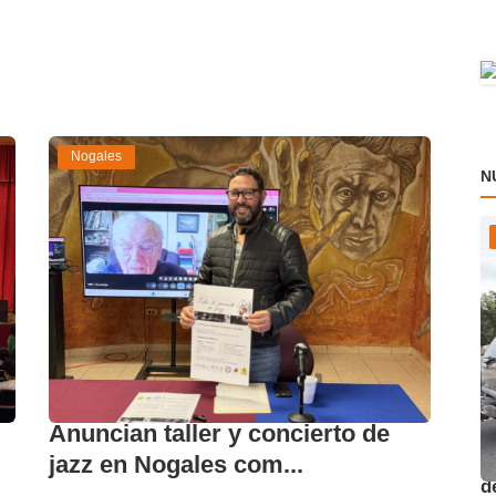
Nogales
N
Anuncian taller y concierto de
O
jazz en Nogales com...
d