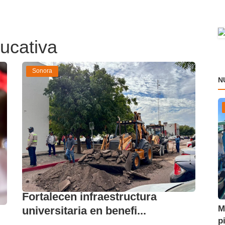
ducativa
Sonora
N
Fortalecen infraestructura
M
universitaria en benefi...
p