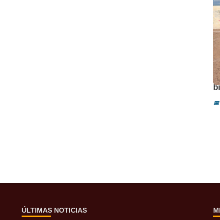
A
b
📅
ÚLTIMAS NOTICIAS
M