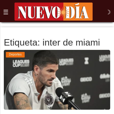
☰
☽
⌕
Inicio
Etiqueta: inter de miami
Nogales
Deportes
Columna
Sonora
México
Arizona
Internacional