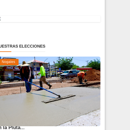
UESTRAS ELECCIONES
Nogales
vanza 45 % obra de reparación del socavón
n la Pluta...