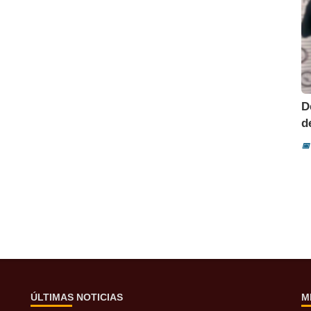
D
d
📅
ÚLTIMAS NOTICIAS
M