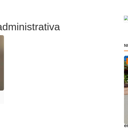
administrativa
N
A
e