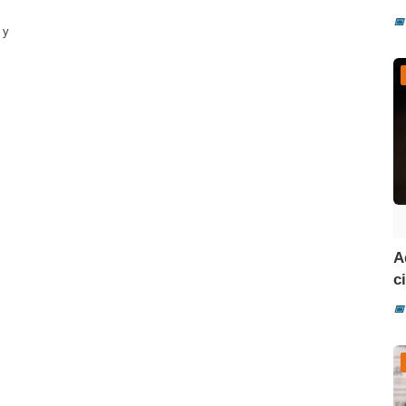
📅
 y
A
ci
📅