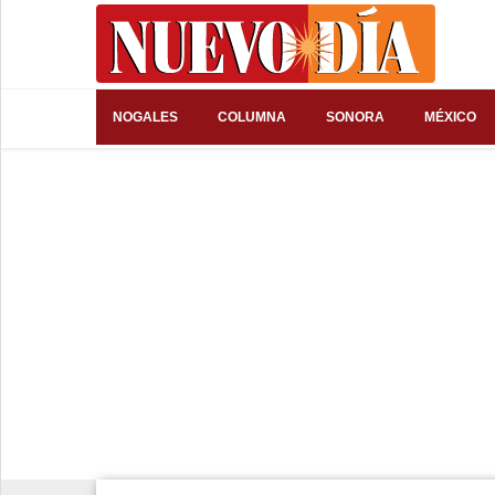
⌕
NOGALES
COLUMNA
SONORA
MÉXICO
Inicio
Nogales
Columna
Sonora
México
Arizona
Internacional
Deportes