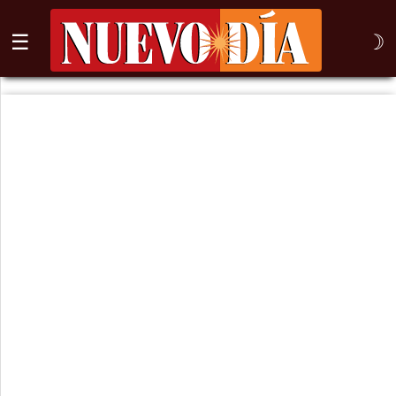
☰
☽
⌕
Inicio
Nogales
Columna
Sonora
México
Arizona
Internacional