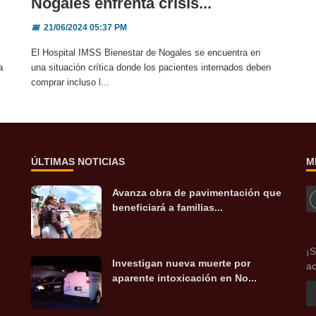
Nogales enfrenta crisis...
📅
21/06/2024 05:37 PM
El Hospital IMSS Bienestar de Nogales se encuentra en
a
una situación crítica donde los pacientes internados deben
comprar incluso l...
ÚLTIMAS NOTICIAS
M
Avanza obra de pavimentación que
beneficiará a familias...
¡S
Investigan nueva muerte por
ac
aparente intoxicación en No...