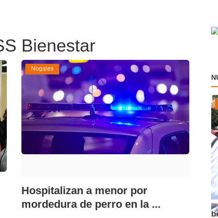
SS Bienestar
Nogales
N
Hospitalizan a menor por
A
mordedura de perro en la ...
b