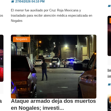
📅
27/04/2026 04:10 PM
📅
El menor fue auxiliado por Cruz Roja Mexicana y
ios
trasladado para recibir atención médica especializada en
Nogales
Nogales
I
i
📅
a
Ataque armado deja dos muertos
en Nogales; investi...