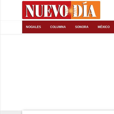
⌕
NOGALES
COLUMNA
SONORA
MÉXICO
Inicio
Nogales
Columna
Sonora
México
Arizona
Internacional
Deportes