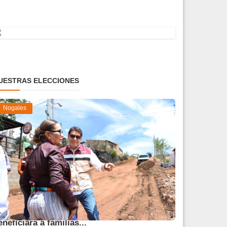
UESTRAS ELECCIONES
Nogales
vanza obra de pavimentación que
eneficiará a familias...