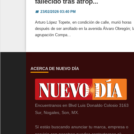
fallecido tras atrop...
📅
23/02/2026 03:40 PM
Arturo López Topete, en condición de calle, murió horas
después de ser arrollado en la avenida Álvaro Obregón; l
agrupación Compa...
ACERCA DE NUEVO DÍA
Encuentranos en Blvd Luis Donaldo Colosio 3163
Sur, Nogales, Son, MX.
Sí estás buscando anunciar tu marca, empresa o
servicio con nosotros puedes contactarnos al: