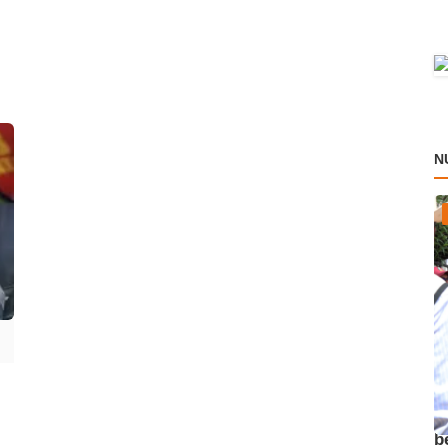
N
A
b