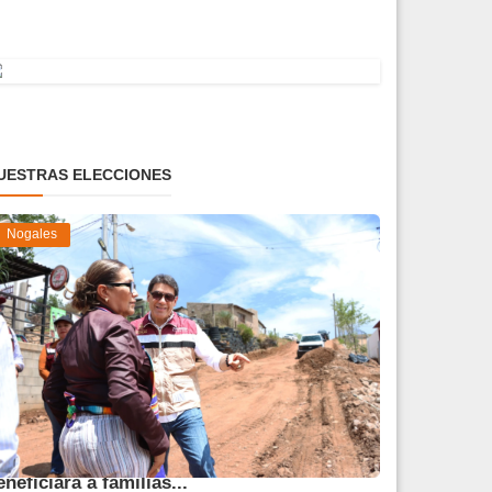
UESTRAS ELECCIONES
Nogales
vanza obra de pavimentación que
eneficiará a familias...