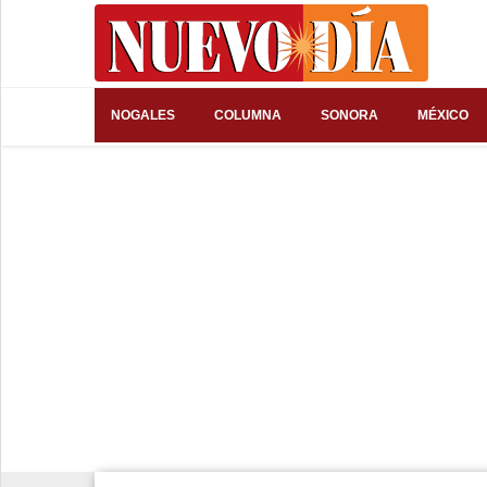
⌕
NOGALES
COLUMNA
SONORA
MÉXICO
Inicio
Nogales
Columna
Sonora
México
Arizona
Internacional
Deportes