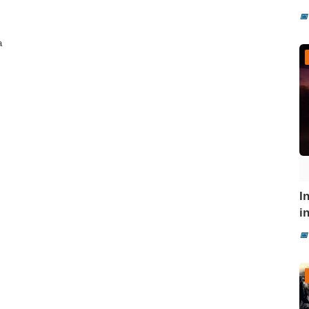
📅
a
I
i
📅