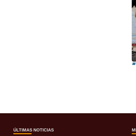
I
i
📅
ÚLTIMAS NOTICIAS
M