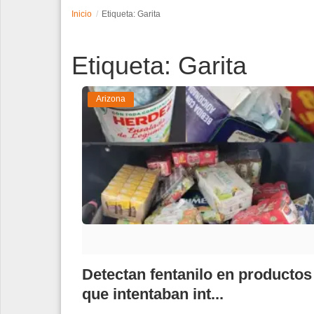
Inicio
Etiqueta: Garita
Espectáculos
Etiqueta: Garita
Tecnología
Contacto
Arizona
Edición Impresa
Detectan fentanilo en productos
que intentaban int...