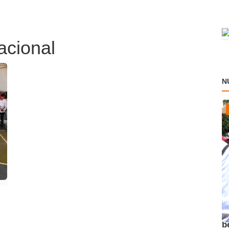
acional
N
A
b