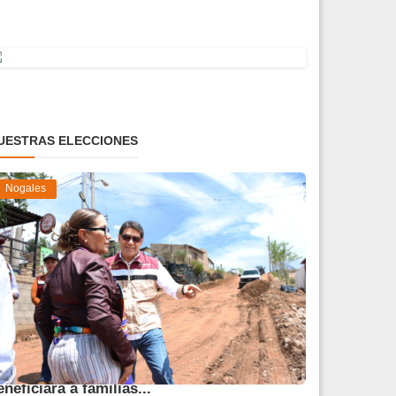
UESTRAS ELECCIONES
Nogales
vanza obra de pavimentación que
eneficiará a familias...