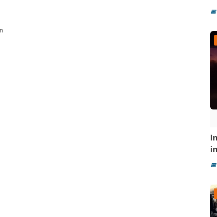
📅
en
I
i
📅