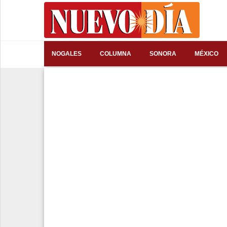
⌕
NOGALES
COLUMNA
SONORA
MÉXICO
Inicio
Nogales
Columna
Sonora
México
Arizona
Internacional
Deportes