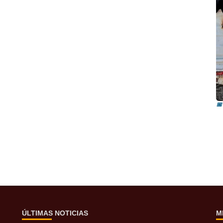
I
i
📅
ÚLTIMAS NOTICIAS
M