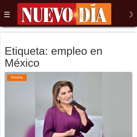
☰
☽
⌕
Inicio
Etiqueta: empleo en
México
Nogales
Columna
Sonora
Sonora
México
Arizona
Internacional