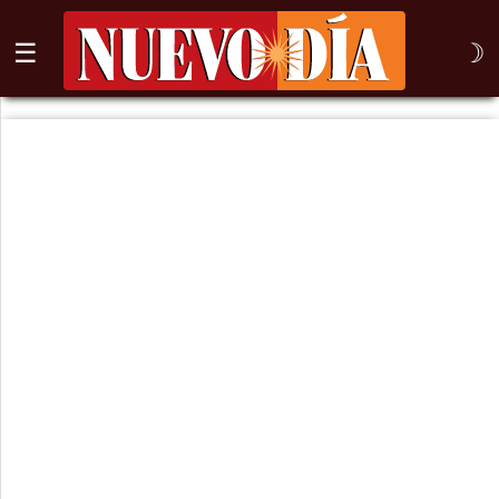
☰
☽
⌕
Inicio
Nogales
Columna
Sonora
México
Arizona
Internacional