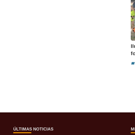
I
f
📅
ÚLTIMAS NOTICIAS
M