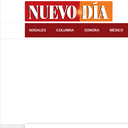
⌕
NOGALES
COLUMNA
SONORA
MÉXICO
Inicio
Nogales
Columna
Sonora
México
Arizona
Internacional
Deportes