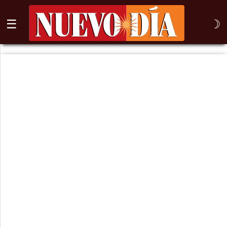
☰
☽
⌕
Inicio
Nogales
Columna
Sonora
México
Arizona
Internacional