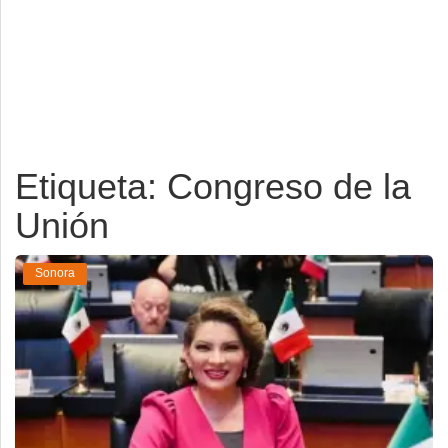
Deportes
Espectáculos
Tecnología
Contacto
Etiqueta: Congreso de la
Edición Impresa
Unión
Sonora