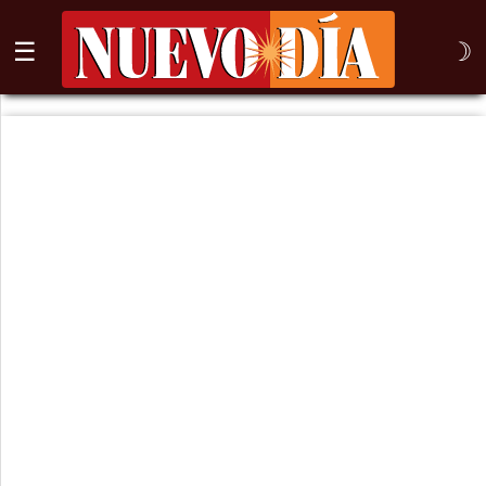
☰
☽
⌕
Inicio
Nogales
Columna
Sonora
México
Arizona
Internacional