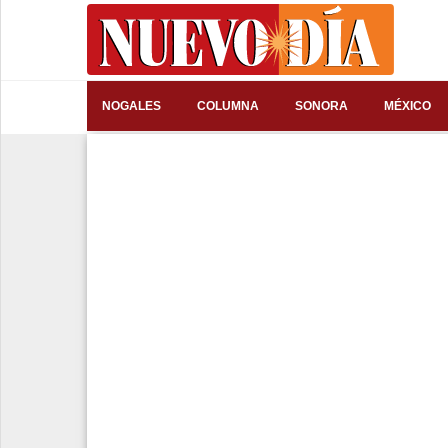
⌕
NOGALES
COLUMNA
SONORA
MÉXICO
Inicio
Nogales
Columna
Sonora
México
Arizona
Internacional
Deportes