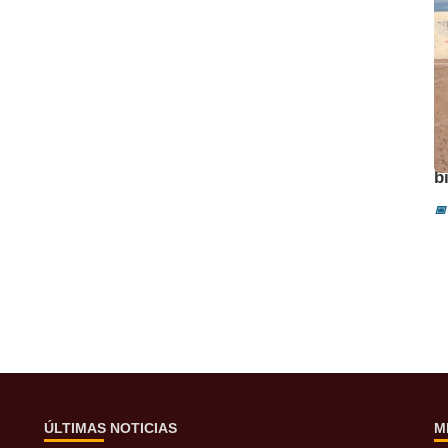
A
b
📅
ÚLTIMAS NOTICIAS
M