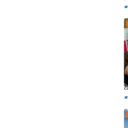
📅
D
c
📅