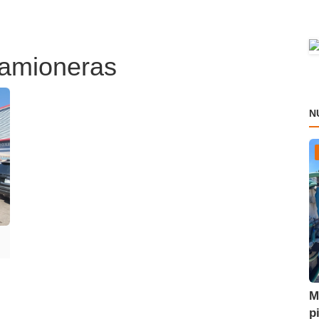
Camioneras
N
M
p