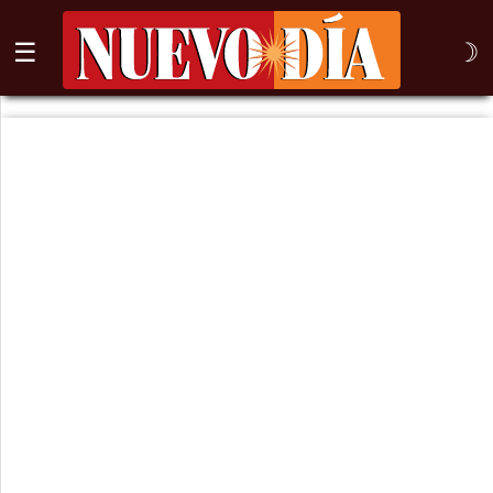
☰
☽
⌕
Inicio
Nogales
Columna
Sonora
México
Arizona
Internacional