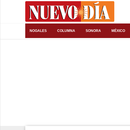
⌕
NOGALES
COLUMNA
SONORA
MÉXICO
Inicio
Nogales
Columna
Sonora
México
Arizona
Internacional
Deportes