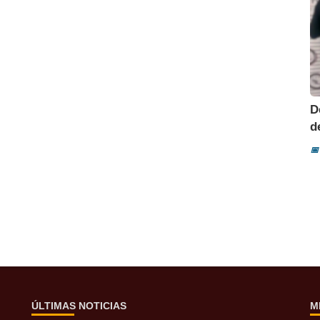
D
d
📅
ÚLTIMAS NOTICIAS
M