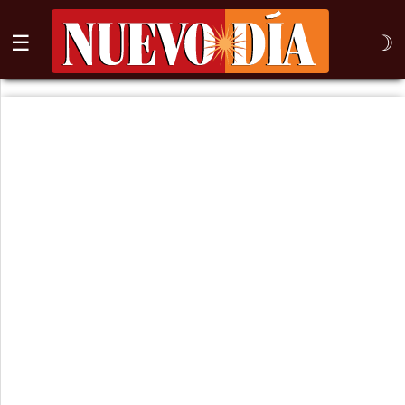
☰
☽
⌕
Inicio
Nogales
Columna
Sonora
México
Arizona
Internacional