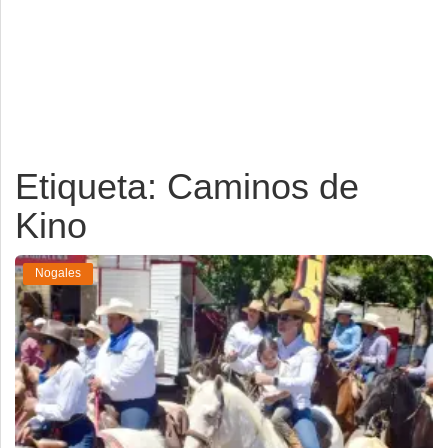
Deportes
Espectáculos
Tecnología
Contacto
Etiqueta: Caminos de
Edición Impresa
Kino
Nogales