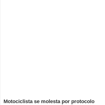
Deportes
Espectáculos
Tecnología
Contacto
Edición Impresa
Motociclista se molesta por protocolo