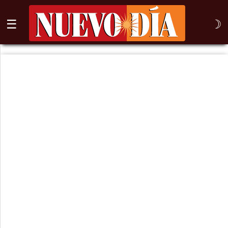
☰
☽
⌕
Inicio
Nogales
Columna
Sonora
México
Arizona
Internacional