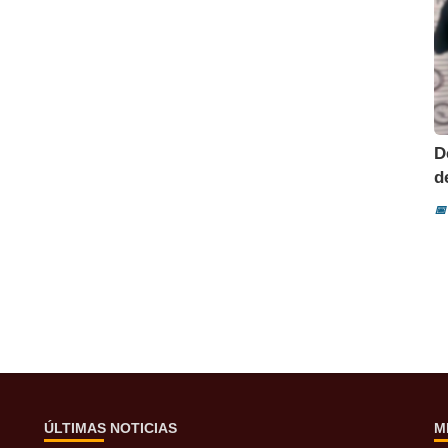
D
d
📅
ÚLTIMAS NOTICIAS
M