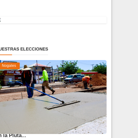
UESTRAS ELECCIONES
Nogales
vanza 45 % obra de reparación del socavón
n la Pluta...