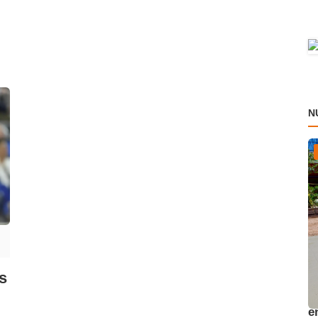
N
s
A
e