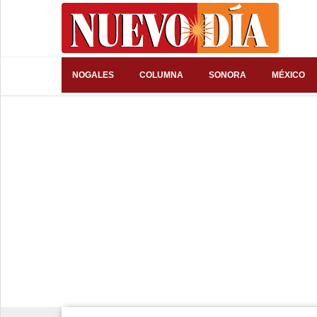
⌕
NOGALES
COLUMNA
SONORA
MÉXICO
Inicio
Nogales
Columna
Sonora
México
Arizona
Internacional
Deportes