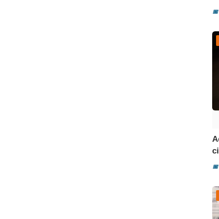
📅
A
ci
📅