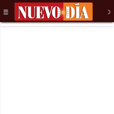
☰
☽
⌕
Inicio
Nogales
Columna
Sonora
México
Arizona
Internacional