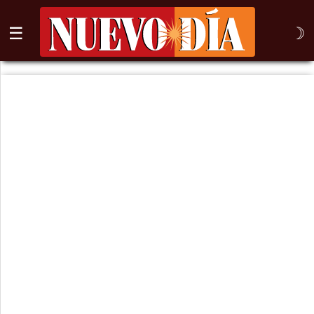
☰
☽
⌕
Inicio
Nogales
Columna
Sonora
México
Arizona
Internacional