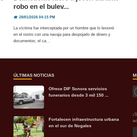
robo en el bulev...
📅
28/01/2026 04:15 PM
La víctima fue interceptada por un hombre que lo lesionó
en el rostro con una navaja para despojarlo de dinero y
documentos; el ca...
ÚLTIMAS NOTICIAS
M
Ofrece DIF Sonora servicios
funerarios desde 3 mil 150 ...
¡S
Fortalecen infraestructura urbana
ac
en el sur de Nogales