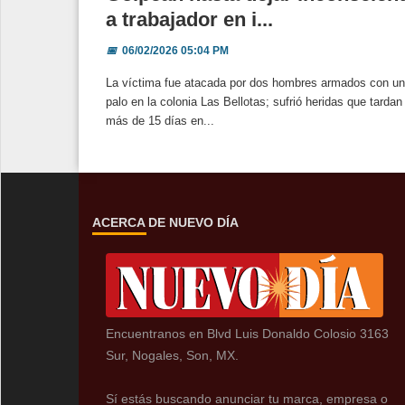
a trabajador en i...
📅
06/02/2026 05:04 PM
La víctima fue atacada por dos hombres armados con un
palo en la colonia Las Bellotas; sufrió heridas que tardan
más de 15 días en...
ACERCA DE NUEVO DÍA
Encuentranos en Blvd Luis Donaldo Colosio 3163
Sur, Nogales, Son, MX.
Sí estás buscando anunciar tu marca, empresa o