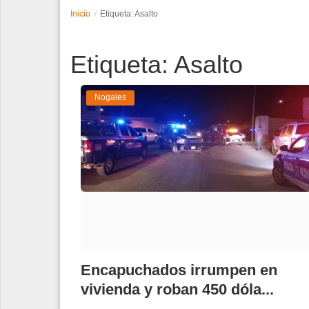
Inicio
Etiqueta: Asalto
Espectáculos
Etiqueta: Asalto
Tecnología
Contacto
Nogales
Edición Impresa
Encapuchados irrumpen en
vivienda y roban 450 dóla...