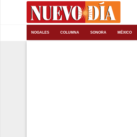
⌕
NOGALES
COLUMNA
SONORA
MÉXICO
Inicio
Nogales
Columna
Sonora
México
Arizona
Internacional
Deportes