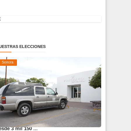
UESTRAS ELECCIONES
Sonora
frece DIF Sonora servicios funerarios
esde 3 mil 150 ...