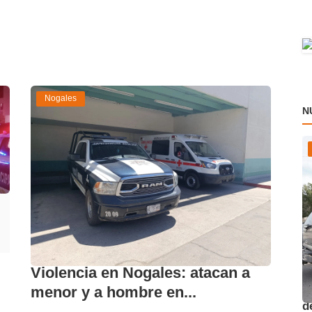
Nogales
N
Violencia en Nogales: atacan a
O
menor y a hombre en...
d