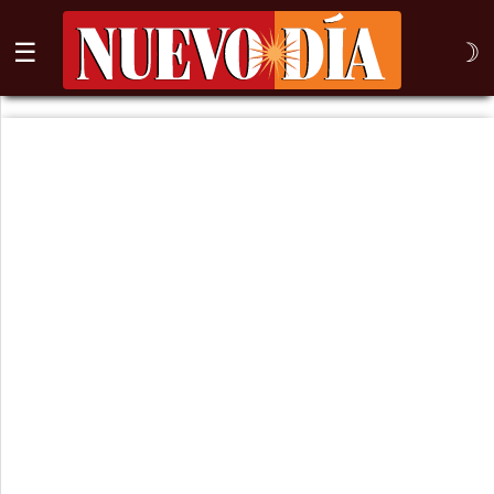
☰
☽
⌕
Inicio
Nogales
Columna
Sonora
México
Arizona
Internacional