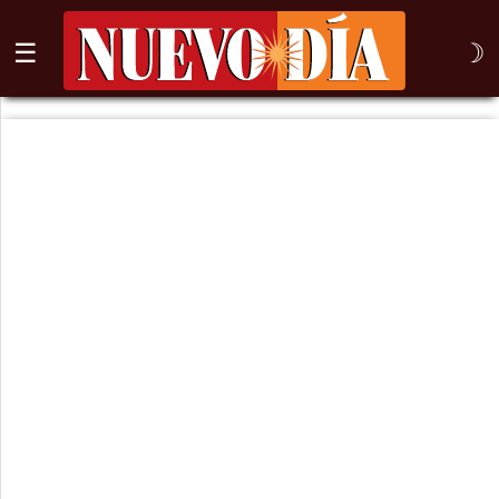
☰
☽
⌕
Inicio
Nogales
Columna
Sonora
México
Arizona
Internacional