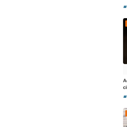
📅
A
ci
📅