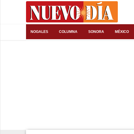
⌕
NOGALES
COLUMNA
SONORA
MÉXICO
Inicio
Nogales
Columna
Sonora
México
Arizona
Internacional
Deportes