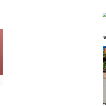
N
A
e