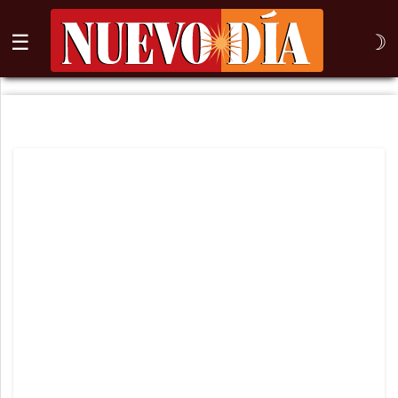
☰
☽
⌕
Inicio
Nogales
Columna
Sonora
México
Arizona
Internacional