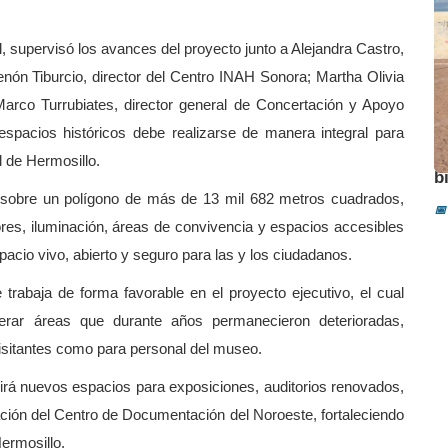
al, supervisó los avances del proyecto junto a Alejandra Castro,
enón Tiburcio, director del Centro INAH Sonora; Martha Olivia
Marco Turrubiates, director general de Concertación y Apoyo
spacios históricos debe realizarse de manera integral para
A
al de Hermosillo.
b
s sobre un polígono de más de 13 mil 682 metros cuadrados,
📅
ores, iluminación, áreas de convivencia y espacios accesibles
pacio vivo, abierto y seguro para las y los ciudadanos.
trabaja de forma favorable en el proyecto ejecutivo, el cual
uperar áreas que durante años permanecieron deterioradas,
isitantes como para personal del museo.
irá nuevos espacios para exposiciones, auditorios renovados,
eación del Centro de Documentación del Noroeste, fortaleciendo
Hermosillo.