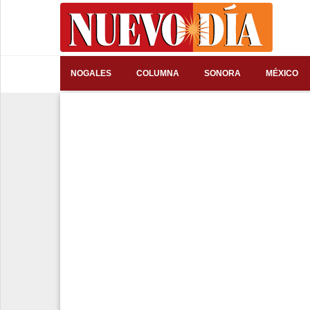
⌕
NOGALES
COLUMNA
SONORA
MÉXICO
Inicio
Nogales
Columna
Sonora
México
Arizona
Internacional
Deportes