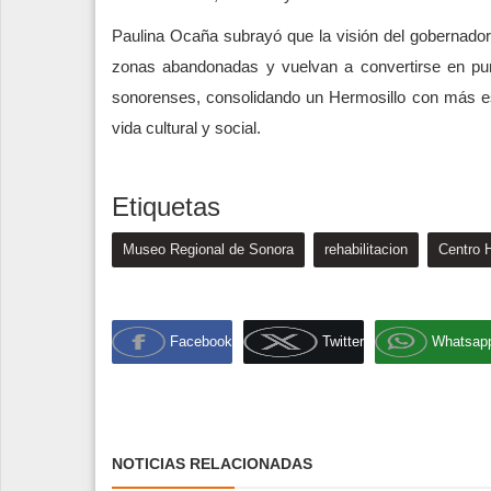
Paulina Ocaña subrayó que la visión del gobernado
zonas abandonadas y vuelvan a convertirse en punt
sonorenses, consolidando un Hermosillo con más es
vida cultural y social.
Etiquetas
Museo Regional de Sonora
rehabilitacion
Centro H
Facebook
Twitter
Whatsap
NOTICIAS RELACIONADAS