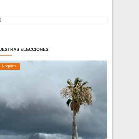
UESTRAS ELECCIONES
Nogales
iden evitar arroyos y vialidades de riesgo
nte pronós...