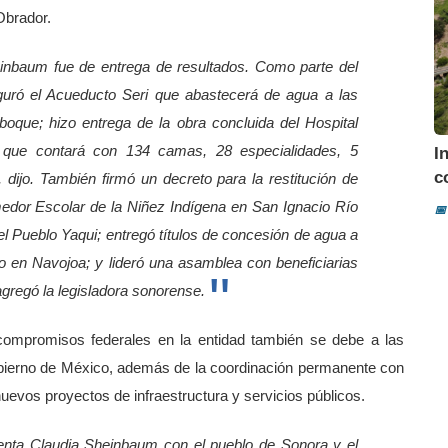
Obrador.
heinbaum fue de entrega de resultados. Como parte del
guró el Acueducto Seri que abastecerá de agua a las
ue; hizo entrega de la obra concluida del Hospital
que contará con 134 camas, 28 especialidades, 5
I
c
 dijo.
También firmó un decreto para la restitución de
Comedor Escolar de la Niñez Indígena en San Ignacio Río
📅
el Pueblo Yaqui; entregó títulos de concesión de agua a
o en Navojoa; y lideró una asamblea con beneficiarias
gregó la legisladora sonorense.
ompromisos federales en la entidad también se debe a las
obierno de México, además de la coordinación permanente con
nuevos proyectos de infraestructura y servicios públicos.
nta Claudia Sheinbaum con el pueblo de Sonora y el