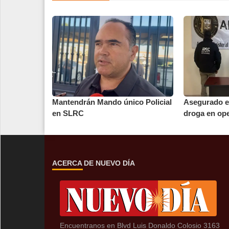
Mantendrán Mando único Policial
Asegurado e
en SLRC
droga en op
ACERCA DE NUEVO DÍA
Encuentranos en Blvd Luis Donaldo Colosio 3163