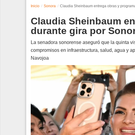
Inicio
Sonora
Claudia Sheinbaum entrega obras y programas
Espectáculos
Claudia Sheinbaum en
Tecnología
durante gira por Sonor
Contacto
La senadora sonorense aseguró que la quinta visi
compromisos en infraestructura, salud, agua y 
Edición Impresa
Navojoa