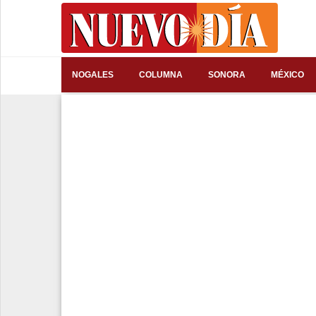
⌕
NOGALES
COLUMNA
SONORA
MÉXICO
Inicio
Nogales
Columna
Sonora
México
Arizona
Internacional
Deportes