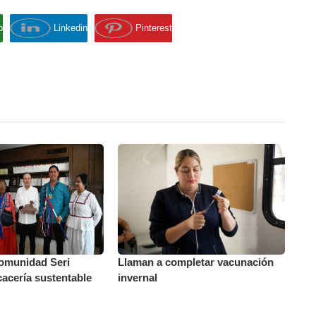
p
Linkedin
Pinterest
comunidad Seri
Llaman a completar vacunación
cacería sustentable
invernal