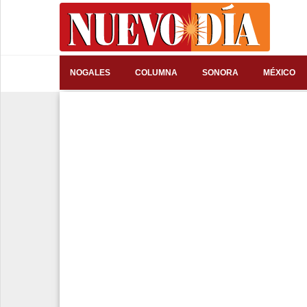
⌕
NOGALES
COLUMNA
SONORA
MÉXICO
Inicio
Nogales
Columna
Sonora
México
Arizona
Internacional
Deportes