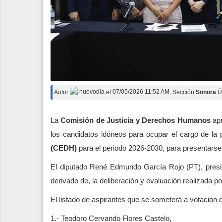
Autor
nuevodia
el
07/05/2026 11:52 AM
, Sección
Sonora
Ú
La
Comisión de Justicia y Derechos Humanos
apr
los candidatos idóneos para ocupar el cargo de la 
(CEDH)
para el periodo 2026-2030, para presentarse
El diputado René Edmundo García Rojo (PT), presi
derivado de, la deliberación y evaluación realizada p
El listado de aspirantes que se someterá a votación del
1.- Teodoro Cervando Flores Castelo,