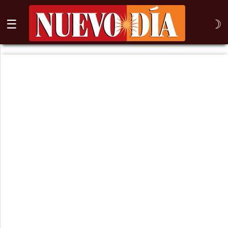
☰
☽
⌕
Inicio
Nogales
Columna
Sonora
México
Arizona
Internacional