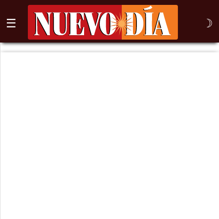
☰
☽
⌕
Inicio
Nogales
Columna
Sonora
México
Arizona
Internacional