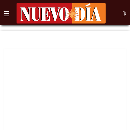
☰
☽
⌕
Inicio
Nogales
Columna
Sonora
México
Arizona
Internacional