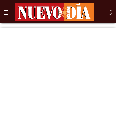
☰
☽
⌕
Inicio
Nogales
Columna
Sonora
México
Arizona
Internacional