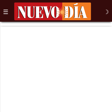
☰
☽
⌕
Inicio
Nogales
Columna
Sonora
México
Arizona
Internacional