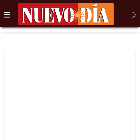
☰
☽
⌕
Inicio
Nogales
Columna
Sonora
México
Arizona
Internacional