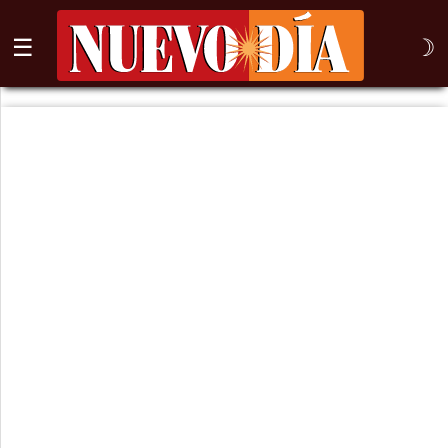
☰
☽
⌕
Inicio
Nogales
Columna
Sonora
México
Arizona
Internacional