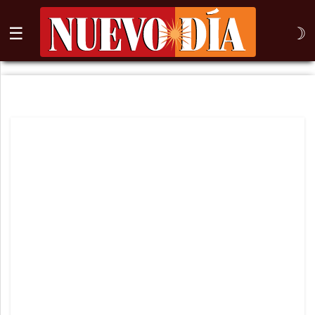
☰
☽
⌕
Inicio
Nogales
Columna
Sonora
México
Arizona
Internacional