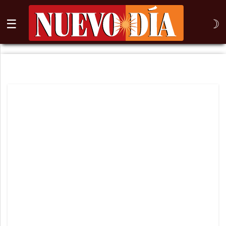
☰
☽
⌕
Inicio
Nogales
Columna
Sonora
México
Arizona
Internacional