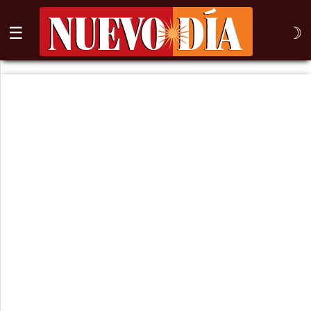
☰
☽
⌕
Inicio
Nogales
Columna
Sonora
México
Arizona
Internacional