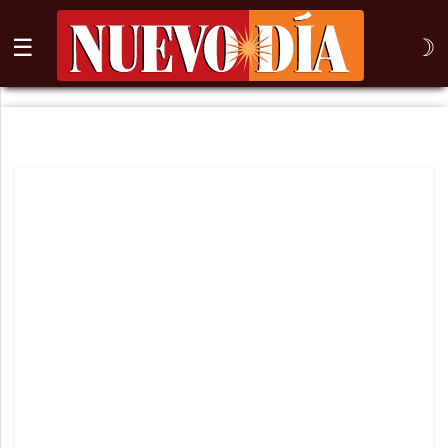
☰
☽
⌕
Inicio
Nogales
Columna
Sonora
México
Arizona
Internacional