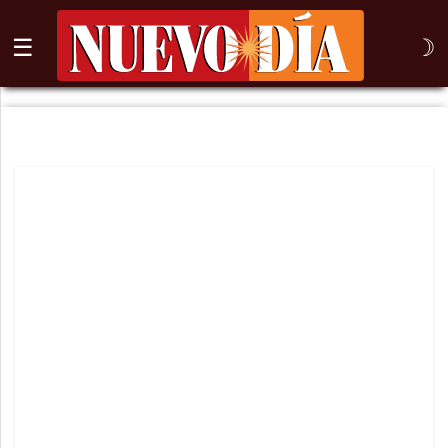
☰
☽
⌕
Inicio
Nogales
Columna
Sonora
México
Arizona
Internacional